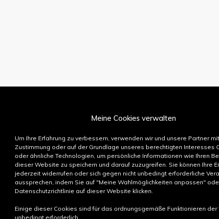
Meine Cookies verwalten
Um Ihre Erfahrung zu verbessern, verwenden wir und unsere Partner mit
DIE MARKE
Zustimmung oder auf der Grundlage unseres berechtigten Interesses 
oder ähnliche Technologien, um persönliche Informationen wie Ihren B
Cyria
dieser Website zu speichern und darauf zuzugreifen. Sie können Ihre Ei
Philosophie
jederzeit widerrufen oder sich gegen nicht unbedingt erforderliche Ver
Designers
aussprechen, indem Sie auf "Meine Wahlmöglichkeiten anpassen" oder
Datenschutzrichtlinie auf dieser Website klicken.
Innovation
MAS DE SAUVETERRE
Personalisier
Einige dieser Cookies sind für das ordnungsgemäße Funktionieren der
165 chemin de l'Aubère
Nach Maß
unbedingt erforderlich.