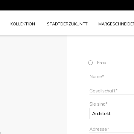
KOLLEKTION
STADTDERZUKUNFT
MAßGESCHNEIDE
Titel
Frau
(Erforderlich)
Name
(Erforderlich)
Name
Unternehmen
(Erforderlich)
Sie sind*
Adresse
(Erforderlich)