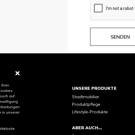
 Ihrer
UNSERE PRODUKTE
Cookies
esuch auf
Stadtmobiliar
nwilligung
Produktpflege
arbeitungen
Lifestyle-Produkte
 in unserer
ung
ABER AUCH...
 Website