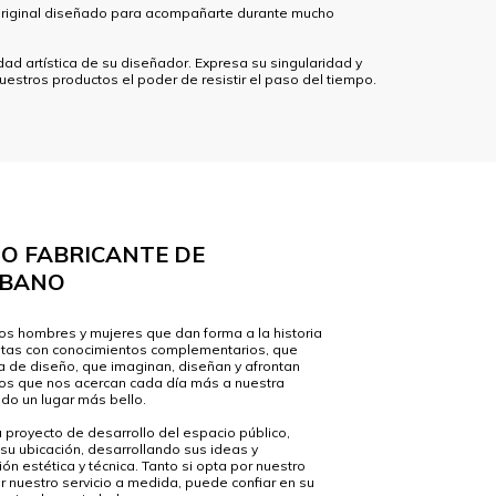
o original diseñado para acompañarte durante mucho
ad artística de su diseñador. Expresa su singularidad y
uestros productos el poder de resistir el paso del tiempo.
O FABRICANTE DE
RBANO
os hombres y mujeres que dan forma a la historia
astas con conocimientos complementarios, que
a de diseño, que imaginan, diseñan y afrontan
ros que nos acercan cada día más a nuestra
do un lugar más bello.
 proyecto de desarrollo del espacio público,
su ubicación, desarrollando sus ideas y
ón estética y técnica. Tanto si opta por nuestro
 nuestro servicio a medida, puede confiar en su