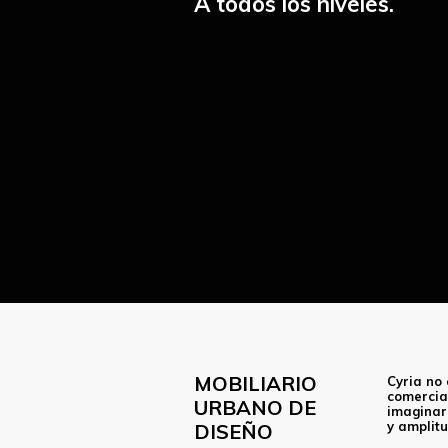
A todos los niveles.
MOBILIARIO
Cyria no
comercial
URBANO DE
imaginar,
y amplitu
DISEÑO