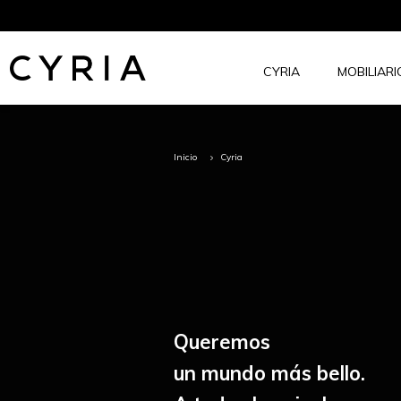
Ir
al
contenido
CYRIA
MOBILIAR
Cyria.net
Inicio
Cyria
Queremos
un mundo más bello.