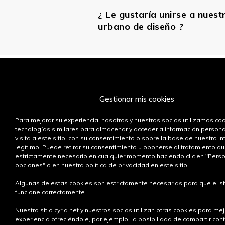
¿ Le gustaría unirse a nuest
urbano de diseño ?
Gestionar mis cookies
LA MARCA
Para mejorar su experiencia, nosotros y nuestros socios utilizamos co
tecnologías similares para almacenar y acceder a información person
Cyria
visita a este sitio, con su consentimiento o sobre la base de nuestro in
Filosofía
legítimo. Puede retirar su consentimiento u oponerse al tratamiento q
Designers
estrictamente necesario en cualquier momento haciendo clic en "Perso
opciones" o en nuestra política de privacidad en este sitio.
Innovación
MAS DE SAUVETERRE
Personalizaci
Algunas de estas cookies son estrictamente necesarias para que el si
165 chemin de l'Aubère
funcione correctamente.
A medida
13100 Aix-en-Provence
Materiales
Francia
Nuestro sitio cyria.net y nuestros socios utilizan otras cookies para mej
experiencia ofreciéndole, por ejemplo, la posibilidad de compartir con