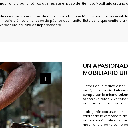
obiliario urbano icónico que resiste el paso del tiempo. Mobiliario urban
e nuestras colecciones de mobiliario urbano está marcada por la sensibilid
tmósfera única en el espacio público que habita. Esto es lo que confiere a n
 verdadera belleza es imperecedera.
UN APASIONAD
MOBILIARIO U
Detrás de la marca están l
de Cyria cada día. Entusi
comparten la misma cultur
todos sus retos. Aventure
ambición de hacer del mun
Trabajarán con usted en su
captando la atmósfera de 
proporcionándole orientaci
mobiliario urbano como por