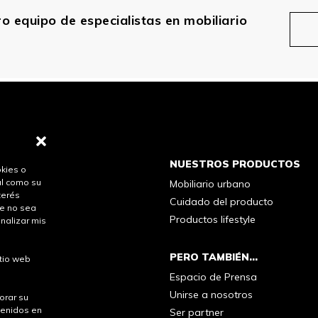
ro equipo de especialistas en mobiliario
NUESTROS PRODUCTOS
okies o
al como su
Mobiliario urbano
terés
Cuidado del producto
ue no sea
Productos lifestyle
nalizar mis
ón
PERO TAMBIÉN...
tio web
Espacio de Prensa
Unirse a nosotros
orar su
tenidos en
Ser partner