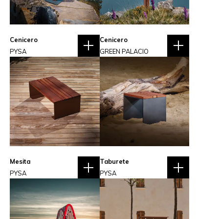
Cenicero
Cenicero
PYSA
GREEN PALACIO
Mesita
Taburete
PYSA
PYSA