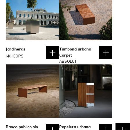
Jardineras
Tumbona urbana
Carpet
I-KHEOPS
ABSOLUT
Banco publico sin
Papelera urbana