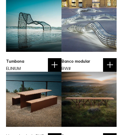
Tumbona
Banco modular
ELINIUM
BW#