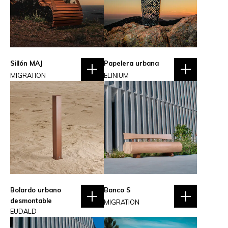
Sillón MAJ
Papelera urbana
MIGRATION
ELINIUM
Bolardo urbano
Banco S
desmontable
MIGRATION
EUDALD