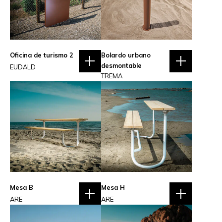
Oficina de turismo 2
Bolardo urbano
desmontable
EUDALD
TREMA
Mesa B
Mesa H
ARE
ARE