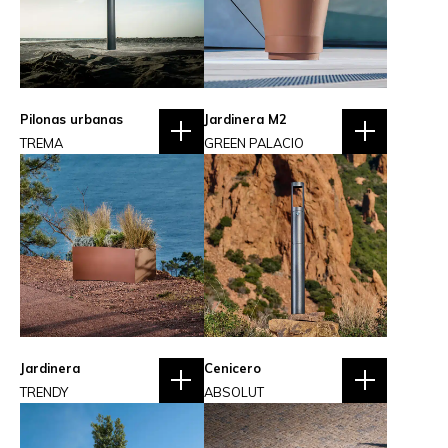
Pilonas urbanas
Jardinera M2
TREMA
GREEN PALACIO
Jardinera
Cenicero
TRENDY
ABSOLUT