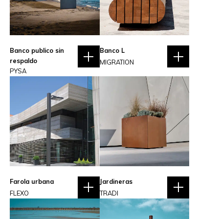
Banco publico sin
Banco L
respaldo
MIGRATION
PYSA
Farola urbana
Jardineras
FLEXO
TRADI