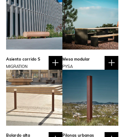
Asiento corrido S
Mesa modular
MIGRATION
PYSA
Bolardo alta
Pilonas urbanas