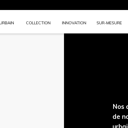
 URBAIN
COLLECTION
INNOVATION
SUR-MESURE
Nos d
de n
urbai