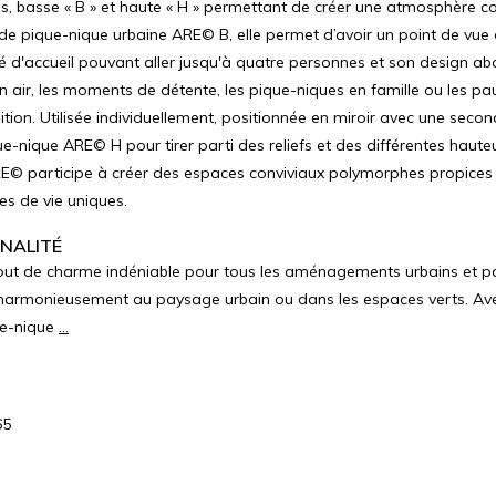
s, basse « B » et haute « H » permettant de créer une atmosphère co
e pique-nique urbaine ARE© B, elle permet d’avoir un point de vue 
'accueil pouvant aller jusqu'à quatre personnes et son design abai
ein air, les moments de détente, les pique-niques en famille ou les p
on. Utilisée individuellement, positionnée en miroir avec une seco
e-nique ARE© H pour tirer parti des reliefs et des différentes haute
 ARE© participe à créer des espaces conviviaux polymorphes propices 
s de vie uniques.
INALITÉ
tout de charme indéniable pour tous les aménagements urbains et p
harmonieusement au paysage urbain ou dans les espaces verts. Avec 
ue-nique
...
65