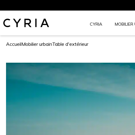
Aller
au
contenu
CYRIA
MOBILIER
Cyria.net
Accueil
Mobilier urbain
Table d'extérieur