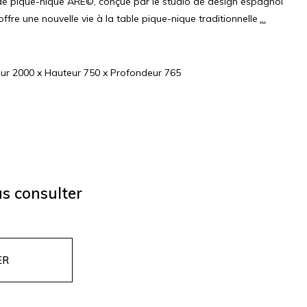
s de pique-nique ARE©, conçue par le studio de design espagnol
fre une nouvelle vie à la table pique-nique traditionnelle
...
ur 2000 x Hauteur 750 x Profondeur 765
s consulter
ER