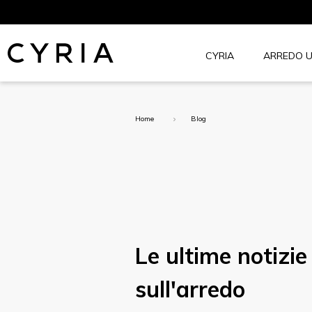
Vai
al
contenuto
CYRIA
ARREDO 
Cyria.net
Home
Blog
Le ultime notizie
sull'arredo