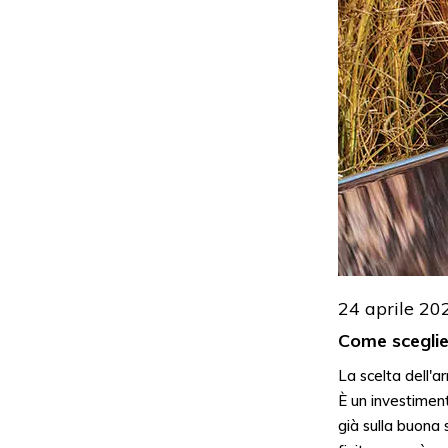
24 aprile 20
Come sceglier
La scelta dell'a
È un investimen
già sulla buona 